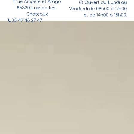
1 rue Ampère et Arago
Panneau de gestion des cookies
Ouvert du Lundi au
86320 Lussac-les-
Vendredi de 09h00 à 12h00
Chateaux
et de 14h00 à 18h00.
05 49 48 27 47