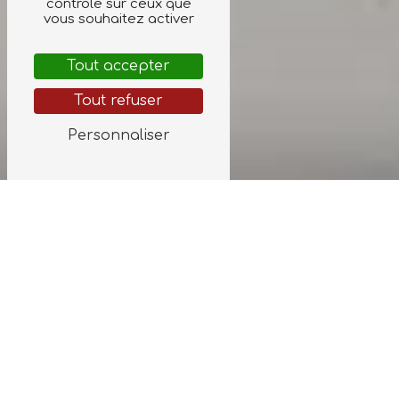
contrôle sur ceux que
vous souhaitez activer
Tout accepter
Tout refuser
Personnaliser
TAXI VSL PRÈS DE
VALDIVIENNE
Taxi VSL à Valdivienne : Solution de
transport adaptée
Vous recherchez un service de transport