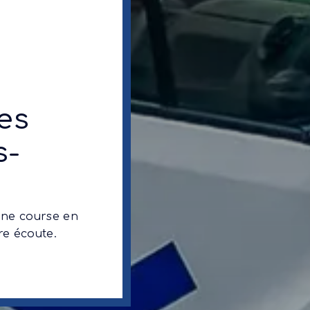
es
s-
une course en
re écoute.