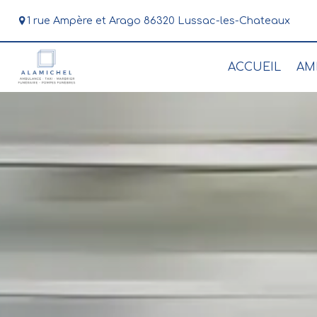
Panneau de gestion des cookies
1 rue Ampère et Arago 86320 Lussac-les-Chateaux
05
ACCUEIL
AM