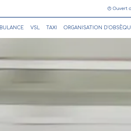
 49 48 27 47
Ouvert d
BULANCE
VSL
TAXI
ORGANISATION D'OBSÈQ