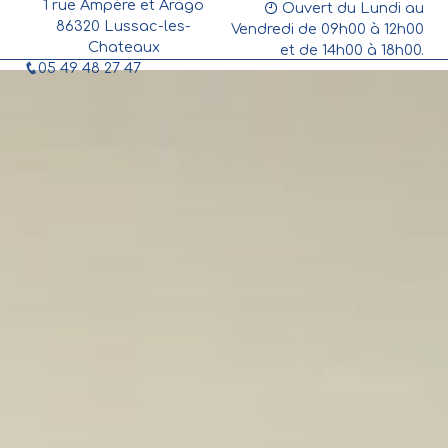
1 rue Ampère et Arago
Panneau de gestion des cookies
Ouvert du Lundi au
86320 Lussac-les-
Vendredi de 09h00 à 12h00
Chateaux
et de 14h00 à 18h00.
05 49 48 27 47