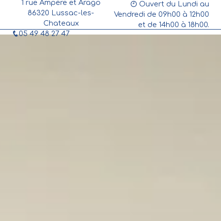
1 rue Ampère et Arago
Panneau de gestion des cookies
Ouvert du Lundi au
86320 Lussac-les-
Vendredi de 09h00 à 12h00
Chateaux
et de 14h00 à 18h00.
05 49 48 27 47