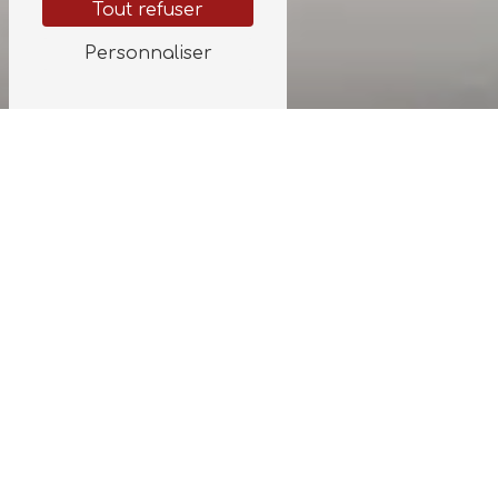
Tout refuser
Personnaliser
CAVEAU FUNÉRAIRE À
LUSSAC-LES-CHATEAUX
Caveau funéraire à Lussac-les-
Chateaux : Alamichel, un service de
qualité
Lorsque vient le moment de prendre des
décisions concernant un caveau funéraire
à Lussac-les-Chateaux, il est essentiel de
faire appel à un professionnel de